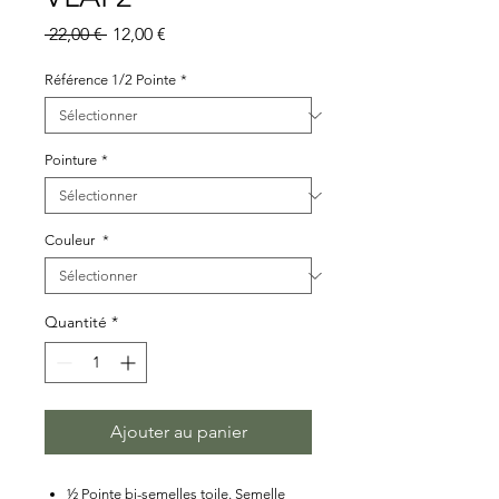
Prix
Prix
 22,00 € 
12,00 €
original
promotionnel
Référence 1/2 Pointe
*
Pointure
*
Couleur
*
Quantité
*
Ajouter au panier
½ Pointe bi-semelles toile. Semelle