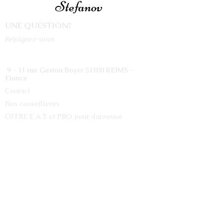
Stefanov
UNE QUESTION?
Rejoignez-nous
9 - 11 rue Gaston Boyer 51100 REIMS -
France
Contact
Nos conseilleres
OFFRE E.A.T et PRO pour danseuse
INFORMATIONS
Livraison et retour
Mentions légales
Soyez les premiers à recevoir les
nouvautés, promotions,
informations...